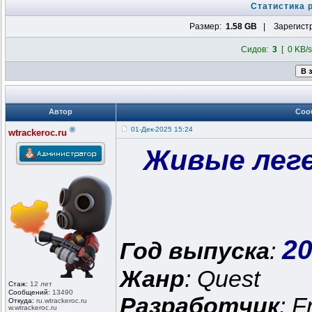
Статистика 
Размер:
1.58 GB
| Зарегист
Сидов:
3
[ 0 KB/s
Автор
Соо
®
01-Дек-2025 15:24
wtrackeroc.ru
Живые лег
2
Год выпуска
:
Жанр
: Quest
Стаж:
12 лет
Сообщений:
13490
Разработчик
: F
Откуда:
ru.wtrackero
c.ru
w.wtrackeroc
.ru