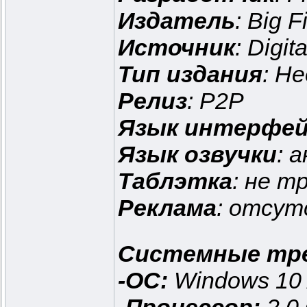
Издатель
: Big 
Источник
: Digita
Тип издания
: Н
Релиз
: P2P
Язык интерфей
Язык озвучки
: 
Таблэтка
: не т
Реклама
: отсу
Системные тр
-OС:
Windows 10 