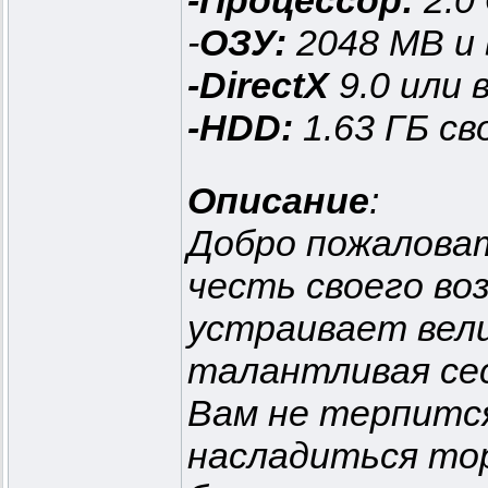
-Процессор:
2.0
-
ОЗУ:
2048 MB и
-DirectX
9.0 или
-HDD:
1.63 ГБ с
Описание
:
Добро пожаловат
честь своего во
устраивает вели
талантливая се
Вам не терпится
насладиться то