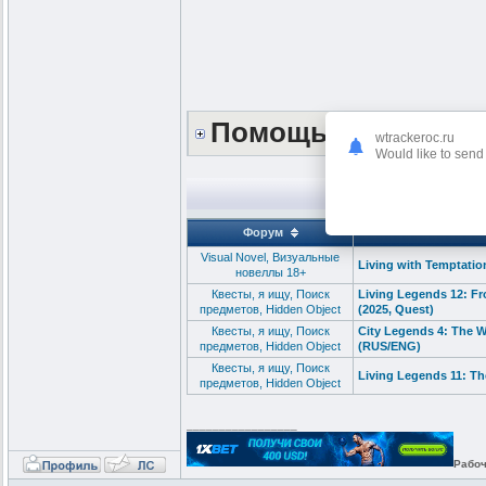
Помощь сайту *DO
wtrackeroc.ru
Would like to send 
Форум
Visual Novel, Визуальные
Living with Temptatio
новеллы 18+
Квесты, я ищу, Поиск
Living Legends 12: F
предметов, Hidden Object
(2025, Quest)
Квесты, я ищу, Поиск
City Legends 4: The W
предметов, Hidden Object
(RUS/ENG)
Квесты, я ищу, Поиск
Living Legends 11: T
предметов, Hidden Object
_________________
Рабоч