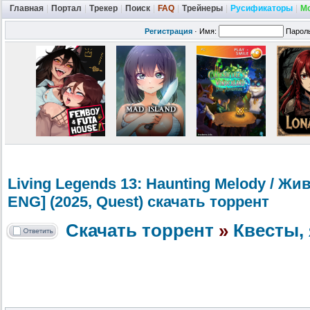
Главная
|
Портал
|
Трекер
|
Поиск
|
FAQ
|
Трейнеры
|
Русификаторы
|
М
Регистрация
·
Имя:
Парол
Living Legends 13: Haunting Melody / 
ENG] (2025, Quest) скачать торрент
Скачать торрент
»
Квесты, 