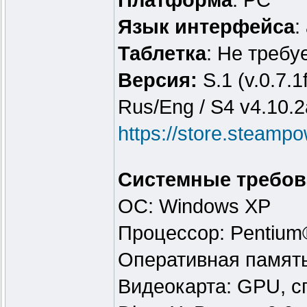
Платформа
: PC
Язык интерфейса
:
Таблeтка
: Не требу
Версия:
S.1 (v.0.7.1
Rus/Eng / S4 v4.10.
https://store.steam
Системные требов
ОС: Windows XP
Процессор: Pentium®
Оперативная память
Видеокарта: GPU, с