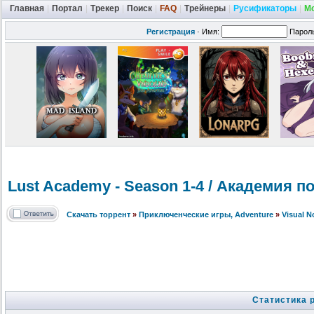
Главная
|
Портал
|
Трекер
|
Поиск
|
FAQ
|
Трейнеры
|
Русификаторы
|
М
Регистрация
·
Имя:
Парол
Lust Academy - Season 1-4 / Академия п
Скачать торрент
»
Приключенческие игры, Adventure
»
Visual 
Статистика 