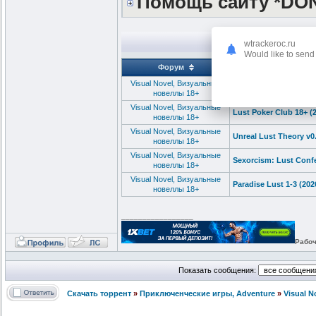
Помощь сайту *DO
wtrackeroc.ru
Would like to send 
Форум
Visual Novel, Визуальные
The Lust City 1-2 / 
новеллы 18+
Visual Novel, Визуальные
Lust Poker Club 18+ 
новеллы 18+
Visual Novel, Визуальные
Unreal Lust Theory v0
новеллы 18+
Visual Novel, Визуальные
Sexorcism: Lust Conf
новеллы 18+
Visual Novel, Визуальные
Paradise Lust 1-3 (20
новеллы 18+
_________________
Рабоч
Показать сообщения:
Скачать торрент
»
Приключенческие игры, Adventure
»
Visual 