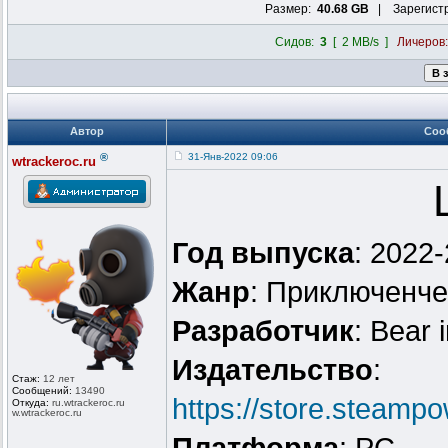
Размер:
40.68 GB
| Зарегист
Сидов:
3
[ 2 MB/s ]
Личеров
Автор
Соо
®
31-Янв-2022 09:06
wtrackeroc.ru
Год выпуска
: 2022
Жанр
: Приключенче
Разработчик
: Bear 
Издательство
:
Стаж:
12 лет
Сообщений:
13490
https://store.steam
Откуда:
ru.wtrackero
c.ru
w.wtrackeroc
.ru