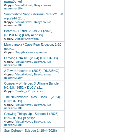
разработке]
Форум:
Visual Novel, Визуальные
новеллы 18+
Summertime Saga / Летняя Сага v21.0.0
wip.7944 (20...
Форум:
Visual Novel, Визуальные
новеллы 18+
BeamNG DRIVE v0.39.2.1 (2026)
(RUS/ENG) [Early Access]
Форум:
Автосимуляторы
Мыс страха / Cape Fear [1 сезон: 1-10
сери...
Форум:
Зарубежные сериалы
Leaving DNA 18+ (2024) (ENG+RUS)
Форум:
Visual Novel, Визуальные
новеллы 18+
A Town Uncovered (2025) (RUS/ENG)
Форум:
Visual Novel, Визуальные
новеллы 18+
Company of Heroes 3 Ultimate Bundle
[v2.5.0.48652 + DLCs] (2...
Форум:
Strategy, Стратегии
The Neverwhere Tales - Book 1 (2024)
(ENG+RUS)
Форум:
Visual Novel, Визуальные
новеллы 18+
Growing Things Up - Season 1 (2025)
(ENG+RUS) [В разра...
Форум:
Visual Novel, Визуальные
новеллы 18+
Star College - Episode 1 [18+] (2026)