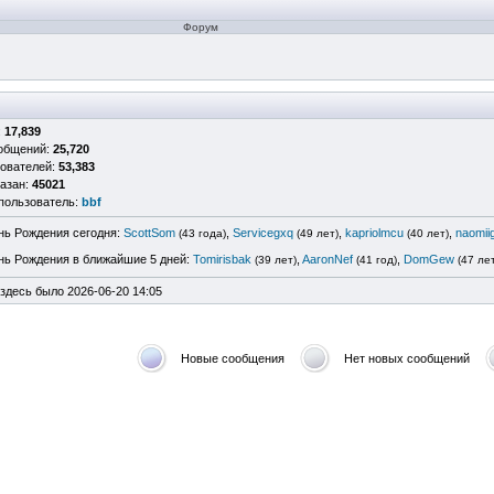
Форум
:
17,839
ообщений:
25,720
зователей:
53,383
казан:
45021
пользователь:
bbf
нь Рождения сегодня:
ScottSom
,
Servicegxq
,
kapriolmcu
,
naomii
(43 года)
(49 лет)
(40 лет)
нь Рождения в ближайшие 5 дней:
Tomirisbak
,
AaronNef
,
DomGew
(39 лет)
(41 год)
(47 ле
 здесь было 2026-06-20 14:05
Новые сообщения
Нет новых сообщений