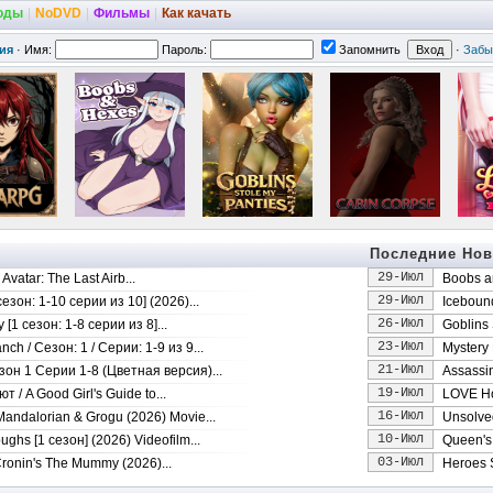
оды
|
NoDVD
|
Фильмы
|
Как качать
ия
·
Имя:
Пароль:
Запомнить
·
Забы
Последние Нов
29-Июл
vatar: The Last Airb...
Boobs a
29-Июл
езон: 1-10 серии из 10] (2026)...
Icebound
26-Июл
 [1 сезон: 1-8 серии из 8]...
Goblins
23-Июл
ch / Сезон: 1 / Серии: 1-9 из 9...
Mystery 
21-Июл
зон 1 Серии 1-8 (Цветная версия)...
Assassin
19-Июл
/ A Good Girl's Guide to...
LOVE Ho
16-Июл
andalorian & Grogu (2026) Movie...
Unsolved
10-Июл
ughs [1 сезон] (2026) Videofilm...
Queen's
03-Июл
ronin's The Mummy (2026)...
Heroes 