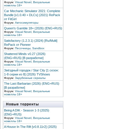
Форум:
Visual Novel, Визуальные
новеллы 18+
Car Mechanic Simulator 2021: Complete
Bundle [v1.0.40 + DLCs] (2021) RePack
от FitGirl
Форум:
Автосимуляторы
Queen's Gamble 18+ (2026) (ENG+RUS)
Форум:
Visual Novel, Визуальные
новеллы 18+
Satisfactory (1.2.3.1) (2024) [Ru/Multi]
RePack от Pioneer
Форум:
Песочницы, Sandbox
Shattered Minds v0.27 (2026)
(ENG+RUS) [В разработке]
Форум:
Visual Novel, Визуальные
новеллы 18+
Звёздный городок / Star City [1 сезон:
1-8 серии из 8] (2026) TVShows
Форум:
Зарубежные сериалы
The Last Barbarian (2026) (ENG+RUS)
[В разработке]
Форум:
Visual Novel, Визуальные
новеллы 18+
Новые торренты
Being A DIK - Season 1-3 (2025)
(ENG+RUS)
Форум:
Visual Novel, Визуальные
новеллы 18+
A House In The Rift [v0.8.11r2] (2025)