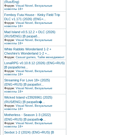
(Rus/Eng)
Форум:
Visual Novel, Визуальные
новеллы 18+
Femboy Futa House - Kinky Field Trip
DLC v1.171 (2026) (ENG+...
Форум:
Visual Novel, Визуальные
новеллы 18+
Mad Island v0.5.12.2 + DLC (2026)
(RUS/ENG) [В разраб...
Форум:
Visual Novel, Визуальные
новеллы 18+
White Rabbits Wonderland 1-2 +
Cheshire’s Wonderland 1-2 +...
Форум:
Сasual games, Тайм менеджмент
LonaRPG v0.10.8.12 (2026) (ENG+RUS)
[В разработке...
Форум:
Visual Novel, Визуальные
новеллы 18+
Streaming For Love 18+ (2025)
(ENG+RUS) [В разработ...
Форум:
Visual Novel, Визуальные
новеллы 18+
Wicked Island v23926961 (2025)
(RUS/ENG) [В разрабо�...
Форум:
Visual Novel, Визуальные
новеллы 18+
Motherless - Season 1-3 (2022)
(ENG+RUS) [В разрабо�...
Форум:
Visual Novel, Визуальные
новеллы 18+
Sexbot 1-2 (2024) (ENG+RUS) [В