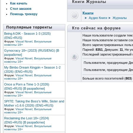
Книги Журналы
Как качать
Стол заказов
Книги
Помощь трекеру
►
Аудио Книги
►
Журналы
Популярные торренты
Кто сейчас на форуме
Being A DIK - Season 1-3 (2025)
Наши пользователи создали тем
(ENG+RUS)
Наши пользователи оставили с
Форум:
Visual Novel, Визуальные
новеллы 18+
Всего зарегистрированных поль
Парней:
8351
, Девушек:
11
, Не у
Gynocracy 18+ (2023) (RUS/ENG) [В
Последний зарегистрированный 
разработке]
Форум:
Visual Novel, Визуальные
новеллы 18+
Пользователи, празднующие Де
My Bimbo Dream Kingpin + Season 1-2
Пользователи, празднующие Де
(2026) (ENG+RUS)
Форум:
Visual Novel, Визуальные
Больше всего посетителей (
803
)
новеллы 18+
Once a Porn a Time 1-3 (2026)
(ENG+RUS) [В разработке]
Форум:
Visual Novel, Визуальные
новеллы 18+
SPITE: Taking the Boss's Wife, Sister and
Mother v1.6.6 (2026) (ENG+RUS)
Форум:
Visual Novel, Визуальные
новеллы 18+
Reclaiming the Lost 18+ (2024)
(ENG+RUS) [В разработке]
Форум:
Visual Novel, Визуальные
новеллы 18+