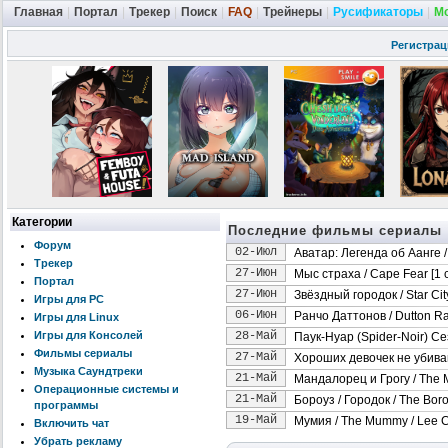
Главная
|
Портал
|
Трекер
|
Поиск
|
FAQ
|
Трейнеры
|
Русификаторы
|
М
Регистрац
Категории
Последние фильмы сериалы
Форум
02-Июл
Аватар: Легенда об Аанге / A
Трекер
27-Июн
Мыс страха / Cape Fear [1 с
Портал
27-Июн
Звёздный городок / Star City
Игры для PC
06-Июн
Ранчо Даттонов / Dutton Ran
Игры для Linux
Игры для Консолей
28-Май
Паук-Нуар (Spider-Noir) Се
Фильмы сериалы
27-Май
Хороших девочек не убивают 
Музыка Саундтреки
21-Май
Мандалорец и Грогу / The M
Операционные системы и
21-Май
Бороуз / Городок / The Boro
программы
19-Май
Мумия / The Mummy / Lee C
Включить чат
Убрать рекламу