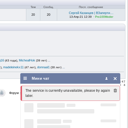
Тем
Сообщ.
Посл. сообщение
Сергей Казанцев | ВЗаперти....
20
20
13-Апр-21 12:39
·
Pro100Moder
g16
,
MichealHok
...
(43 года)
(39 лет)
,
madeleinekx11
,
donnaal1
...
т)
(47 лет)
(38 лет)
Мини чат
Текущее время:
Сегодня 23:47
Часовой пояс:
GMT + 4
The service is currently unavailable, please try again 
Форум закрыт
later.