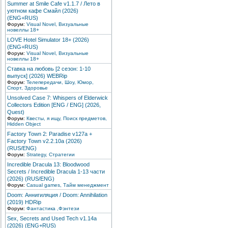
Summer at Smile Cafe v1.1.7 / Лето в
уютном кафе Смайл (2026)
(ENG+RUS)
Форум:
Visual Novel, Визуальные
новеллы 18+
LOVE Hotel Simulator 18+ (2026)
(ENG+RUS)
Форум:
Visual Novel, Визуальные
новеллы 18+
Ставка на любовь [2 сезон: 1-10
выпуск] (2026) WEBRip
Форум:
Телепередачи, Шоу, Юмор,
Спорт, Здоровье
Unsolved Case 7: Whispers of Elderwick
Collectors Edition [ENG / ENG] (2026,
Quest)
Форум:
Квесты, я ищу, Поиск предметов,
Hidden Object
Factory Town 2: Paradise v127a +
Factory Town v2.2.10a (2026)
(RUS/ENG)
Форум:
Strategy, Стратегии
Incredible Dracula 13: Bloodwood
Secrets / Incredible Dracula 1-13 части
(2026) (RUS/ENG)
Форум:
Сasual games, Тайм менеджмент
Doom: Аннигиляция / Doom: Annihilation
(2019) HDRip
Форум:
Фантастика ,Фэнтези
Sex, Secrets and Used Tech v1.14a
(2026) (ENG+RUS)