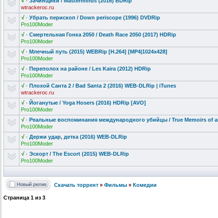
√
·
Зачинщики / Masterminds (2016) BDRip
wtrackeroc.ru
√
·
Убрать перископ / Down periscope (1996) DVDRip
Pro100Moder
√
·
Смертельная Гонка 2050 / Death Race 2050 (2017) HDRip
Pro100Moder
√
·
Млечный путь (2015) WEBRip [H.264] [MP4|1024x428]
Pro100Moder
√
·
Переполох на районе / Les Kaira (2012) HDRip
Pro100Moder
√
·
Плохой Санта 2 / Bad Santa 2 (2016) WEB-DLRip | iTunes
wtrackeroc.ru
√
·
Йоганутые / Yoga Hosers (2016) HDRip [AVO]
Pro100Moder
√
·
Реальные воспоминания
международно
го убийцы / True Memoirs of a
Pro100Moder
√
·
Держи удар, детка (2016) WEB-DLRip
Pro100Moder
√
·
Эскорт / The Escort (2015) WEB-DLRip
Pro100Moder
Скачать торрент
»
Фильмы
»
Комедии
Страница
1
из
3