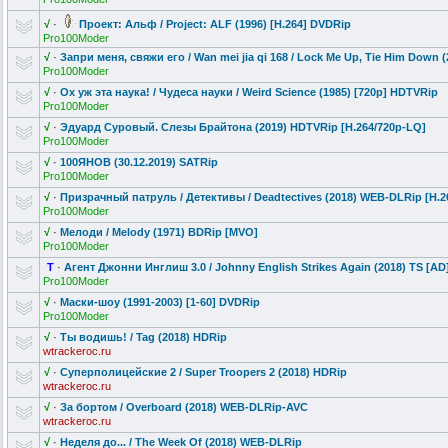
√
·
Проект: Альф / Project: ALF (1996) [H.264] DVDRip
Pro100Moder
√
·
Запри меня, свяжи его / Wan mei jia qi 168 / Lock Me Up, Tie Him Down
Pro100Moder
√
·
Ох уж эта наука! / Чудеса науки / Weird Science (1985) [720p] HDTVRip
Pro100Moder
√
·
Эдуард Суровый. Слезы Брайтона (2019) HDTVRip [H.264/720p-L
Q]
Pro100Moder
√
·
100ЯНОВ (30.12.2019)
SATRip
Pro100Moder
√
·
Призрачный патруль / Детективы / Deadtectives
(2018) WEB-DLRip [H.2
Pro100Moder
√
·
Мелоди / Melody (1971) BDRip [MVO]
Pro100Moder
T
·
Агент Джонни Инглиш 3.0 / Johnny English Strikes Again (2018) TS [AD
Pro100Moder
√
·
Маски-шоу (1991-2003) [1-60] DVDRip
Pro100Moder
√
·
Ты водишь! / Tag (2018) HDRip
wtrackeroc.ru
√
·
Суперполицей
ские 2 / Super Troopers 2 (2018) HDRip
wtrackeroc.ru
√
·
За бортом / Overboard (2018) WEB-DLRip-AV
C
wtrackeroc.ru
√
·
Неделя до... / The Week Of (2018) WEB-DLRip