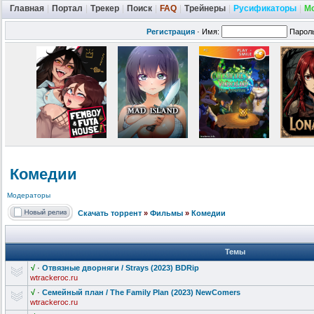
Главная
|
Портал
|
Трекер
|
Поиск
|
FAQ
|
Трейнеры
|
Русификаторы
|
М
Регистрация
·
Имя:
Парол
Комедии
Модераторы
Скачать торрент
»
Фильмы
»
Комедии
Темы
√
·
Отвязные дворняги / Strays (2023) BDRip
wtrackeroc.ru
√
·
Семейный план / The Family Plan (2023) NewComers
wtrackeroc.ru