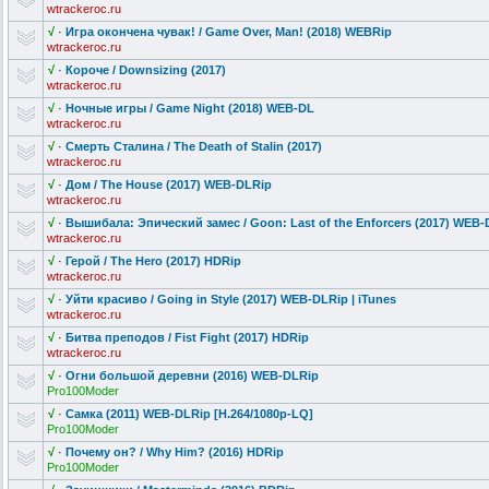
wtrackeroc.ru
√
·
Игра окончена чувак! / Game Over, Man! (2018) WEBRip
wtrackeroc.ru
√
·
Короче / Downsizing (2017)
wtrackeroc.ru
√
·
Ночные игры / Game Night (2018) WEB-DL
wtrackeroc.ru
√
·
Смерть Сталина / The Death of Stalin (2017)
wtrackeroc.ru
√
·
Дом / The House (2017) WEB-DLRip
wtrackeroc.ru
√
·
Вышибала: Эпический замес / Goon: Last of the Enforcers (2017) WEB-
wtrackeroc.ru
√
·
Герой / The Hero (2017) HDRip
wtrackeroc.ru
√
·
Уйти красиво / Going in Style (2017) WEB-DLRip | iTunes
wtrackeroc.ru
√
·
Битва преподов / Fist Fight (2017) HDRip
wtrackeroc.ru
√
·
Огни большой деревни (2016) WEB-DLRip
Pro100Moder
√
·
Самка (2011) WEB-DLRip [H.264/1080p-
LQ]
Pro100Moder
√
·
Почему он? / Why Him? (2016) HDRip
Pro100Moder