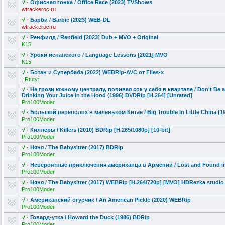
√
·
Офисная гонка / Office Race (2023) TVShows
wtrackeroc.ru
√
·
Барби / Barbie (2023) WEB-DL
wtrackeroc.ru
√
·
Ренфилд / Renfield [2023] Dub + MVO + Original
K15
√
·
Уроки испанского / Language Lessons [2021] MVO
K15
√
·
Ботан и Супербаба (2022) WEBRip-AVC от Files-x
.:Rtuty:.
√
·
Не грози южному централу, попивая сок у себя в квартале / Don't Be a
Drinking Your Juice in the Hood (1996) DVDRip [H.264] [Unrated]
Pro100Moder
√
·
Большой переполох в маленьком Китае / Big Trouble In Little China (198
Pro100Moder
√
·
Киллеры / Killers (2010) BDRip [H.265/1080p] [10-bit]
Pro100Moder
√
·
Няня / The Babysitter (2017) BDRip
Pro100Moder
√
·
Невероятные приключения американца в Армении / Lost and Found in
Pro100Moder
√
·
Няня / The Babysitter (2017) WEBRip [H.264/720p] [MVO] HDRezka studio
Pro100Moder
√
·
Американский
огурчик / An American Pickle (2020) WEBRip
Pro100Moder
√
·
Говард-утка / Howard the Duck (1986) BDRip
Pro100Moder