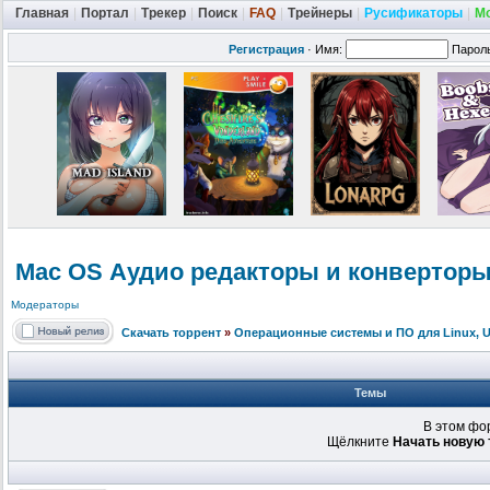
Главная
|
Портал
|
Трекер
|
Поиск
|
FAQ
|
Трейнеры
|
Русификаторы
|
М
Регистрация
·
Имя:
Парол
Mac OS Аудио редакторы и конверторы
Модераторы
Скачать торрент
»
Операционные системы и ПО для Linux, Un
Темы
В этом фо
Щёлкните
Начать новую 