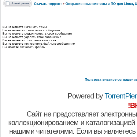
Скачать торрент
»
Операционные системы и ПО для Linux, Un
Вы
не можете
начинать темы
Вы
не можете
отвечать на сообщения
Вы
не можете
редактировать свои сообщения
Вы
не можете
удалять свои сообщения
Вы
не можете
голосовать в опросах
Вы
не можете
прикреплять файлы к сообщениям
Вы
можете
скачивать файлы
Пользовательское соглашени
Powered by
TorrentPier 
!В
Сайт не предоставляет электронны
коллекционированием и каталогизацией
нашими читателями. Если вы являетесь