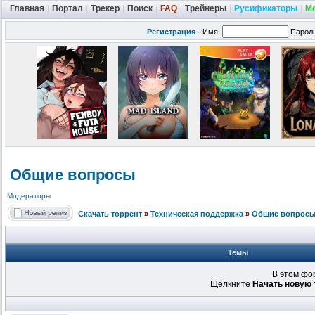
Главная
|
Портал
|
Трекер
|
Поиск
|
FAQ
|
Трейнеры
|
Русификаторы
|
М
Регистрация
·
Имя:
Парол
Общие вопросы
Модераторы
Скачать торрент
»
Техническая поддержка
»
Общие вопрос
Темы
В этом фо
Щёлкните
Начать новую 