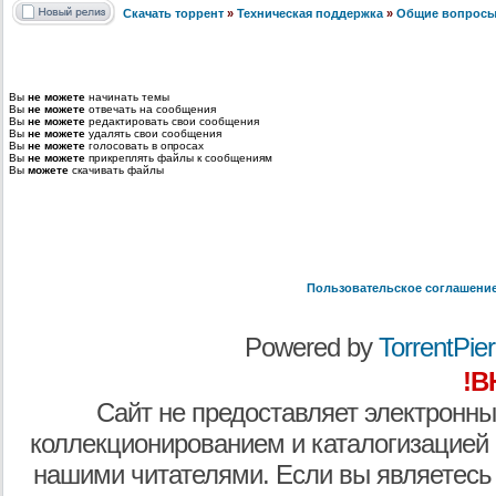
Скачать торрент
»
Техническая поддержка
»
Общие вопрос
Вы
не можете
начинать темы
Вы
не можете
отвечать на сообщения
Вы
не можете
редактировать свои сообщения
Вы
не можете
удалять свои сообщения
Вы
не можете
голосовать в опросах
Вы
не можете
прикреплять файлы к сообщениям
Вы
можете
скачивать файлы
Пользовательское соглашени
Powered by
TorrentPier 
!В
Сайт не предоставляет электронны
коллекционированием и каталогизацией
нашими читателями. Если вы являетесь