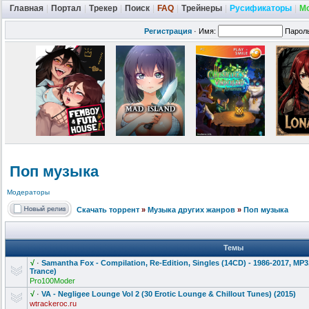
Главная
|
Портал
|
Трекер
|
Поиск
|
FAQ
|
Трейнеры
|
Русификаторы
|
М
Регистрация
·
Имя:
Парол
Поп музыка
Модераторы
Скачать торрент
»
Музыка других жанров
»
Поп музыка
Темы
√
·
Samantha Fox - Compilation,
Re-Edition, Singles (14CD) - 1986-2017, MP3
Trance)
Pro100Moder
√
·
VA - Negligee Lounge Vol 2 (30 Erotic Lounge & Chillout Tunes) (2015)
wtrackeroc.ru