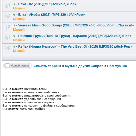
√
·
Ёлка - #2 (2015)[MP3|320 кб/с]<Pop>
Матвей
√
·
Ёлка - #Небы (2015) [MP3|320 кб/с]<Pop>
Матвей
√
·
Vanessa Mae - Good Songs (2015) [MP3|320 кб/с]<Pop, Violin, Classical>
Матвей
√
·
Пающие Трусы (Пающіє Труси) - Караоке (2015) [MP3|320 кб/с]<Pop>
Матвей
√
·
Reflex (Ирина Нельсон) - The Very Best Of (2015) [MP3|320 кб/с]<Pop>
Матвей
Скачать торрент
»
Музыка других жанров
»
Поп музыка
Вы
не можете
начинать темы
Вы
не можете
отвечать на сообщения
Вы
не можете
редактировать свои сообщения
Вы
не можете
удалять свои сообщения
Вы
не можете
голосовать в опросах
Вы
не можете
прикреплять файлы к сообщениям
Вы
можете
скачивать файлы