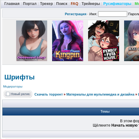
Главная
|
Портал
|
Трекер
|
Поиск
|
FAQ
|
Трейнеры
|
Русификаторы
|
М
Регистрация
·
Имя:
Парол
Шрифты
Модераторы
Скачать торрент
»
Материалы для мультимедиа и дизайна
»
Темы
В этом фо
Щёлкните
Начать новую 