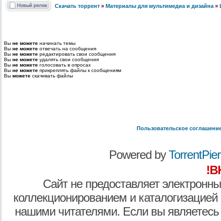
Скачать торрент
»
Материалы для мультимедиа и дизайна
»
Вы
не можете
начинать темы
Вы
не можете
отвечать на сообщения
Вы
не можете
редактировать свои сообщения
Вы
не можете
удалять свои сообщения
Вы
не можете
голосовать в опросах
Вы
не можете
прикреплять файлы к сообщениям
Вы
можете
скачивать файлы
Пользовательское соглашени
Powered by
TorrentPier 
!В
Сайт не предоставляет электронны
коллекционированием и каталогизацией
нашими читателями. Если вы являетесь