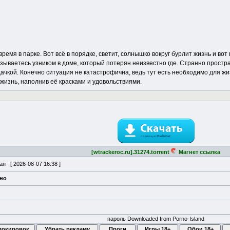
ремя в парке. Вот всё в порядке, светит, солнышко вокруг бурлит жизнь и вот
зываетесь узником в доме, который потерян неизвестно где. Странно простран
чкой. Конечно ситуация не катастрофична, ведь тут есть необходимо для жизни
жизнь, наполнив её красками и удовольствиями.
[wtrackeroc.ru].31274.torrent
Магнет ссылка
ван [
2026-08-07 16:38
]
ено
пароль Downloaded from Porno-Island