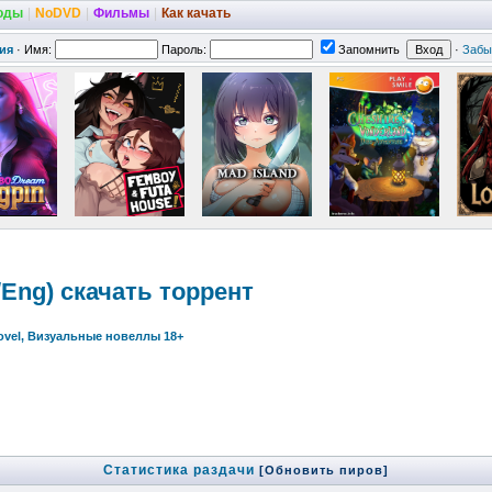
оды
|
NoDVD
|
Фильмы
|
Как качать
ия
·
Имя:
Пароль:
Запомнить
·
Забы
us/Eng) скачать торрент
Novel, Визуальные новеллы 18+
Статистика раздачи
[Обновить пиров]