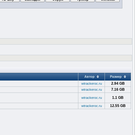
Автор
Размер
2.94 GB
wtrackeroc.ru
7.16 GB
wtrackeroc.ru
1.1 GB
wtrackeroc.ru
12.55 GB
wtrackeroc.ru