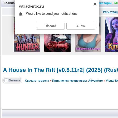
Главная
|
Портал
|
Трекер
|
Поиск
|
FAQ
|
Трейнеры
|
Русификаторы
|
М
wtrackeroc.ru
Регистрац
Would like to send you notifications
Discard
Allow
A House In The Rift [v0.8.11r2] (2025) (R
Скачать торрент
»
Приключенческие игры, Adventure
»
Visual 