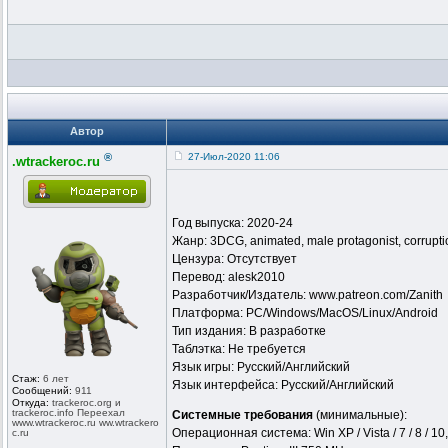
Автор
®
27-Июл-2020 11:06
.wtrackeroc.ru
Год выпуска: 2020-24
Жанр: 3DCG, animated, male protagonist, corruption
Цензура: Отсутствует
Перевод: alesk2010
Разработчик/Издатель: www.patreon.com/Zanith
Платформа: PC/Windows/MacOS/Linux/Android
Тип издания: В разработке
Таблэтка: Не требуется
Язык игры: Русский/Английский
Стаж:
6 лет
Язык интерфейса: Русский/Английский
Сообщений:
911
Откуда:
trackeroc.or
g и
trackeroc.in
fo Переехал
Системные требования
(минимальные):
www.wtracker
oc.ru ww.wtrackero
Операционная система: Win XP / Vista / 7 / 8 / 10
c.ru