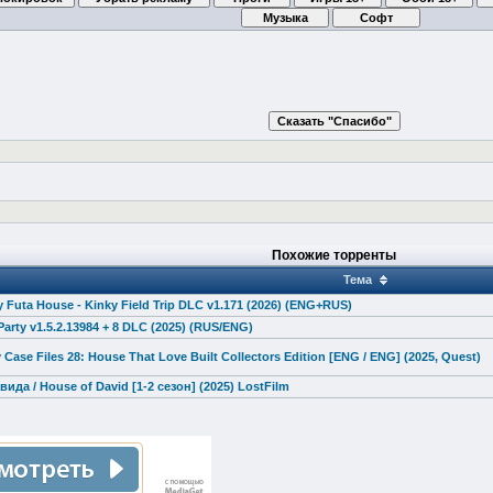
Похожие торренты
Тема
Futa House - Kinky Field Trip DLC v1.171 (2026) (ENG+RUS)
arty v1.5.2.13984 + 8 DLC (2025) (RUS/ENG)
 Case Files 28: House That Love Built Collectors Edition [ENG / ENG] (2025, Quest)
ида / House of David [1-2 сезон] (2025) LostFilm