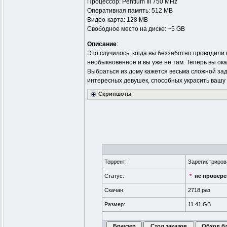
Процессор: Pentium III 750 MHz
Оперативная память: 512 MB
Видео-карта: 128 MB
Свободное место на диске: ~5 GB
Описание
:
Это случилось, когда вы беззаботно проводили в
необыкновенное и вы уже не там. Теперь вы ока
Выбраться из дому кажется весьма сложной зада
интересных девушек, способных украсить вашу 
Скриншоты
Торрент:
Зарегистриро
Статус:
*
не провер
Скачан:
2718 раз
Размер:
11.41 GB