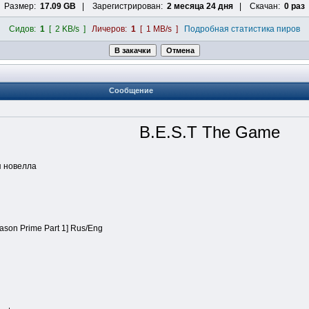
Размер:
17.09 GB
| Зарегистрирован:
2 месяца 24 дня
| Скачан:
0 раз
Сидов:
1
[ 2 KB/s ]
Личеров:
1
[ 1 MB/s ]
Подробная статистика пиров
Сообщение
B.E.S.T The Game
я новелла
eason Prime Part 1] Rus/Eng