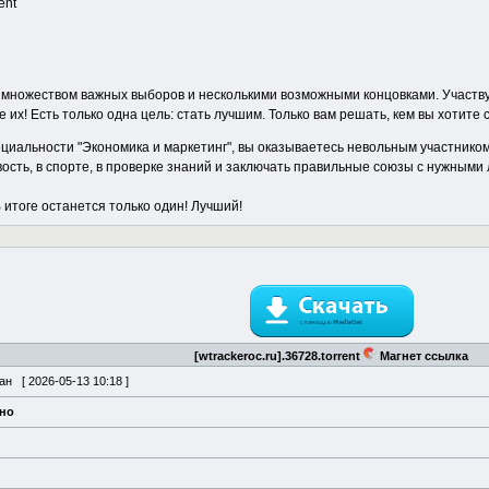
ent
 с множеством важных выборов и несколькими возможными концовками. Участв
их! Есть только одна цель: стать лучшим. Только вам решать, кем вы хотите с
циальности "Экономика и маркетинг", вы оказываетесь невольным участником
ость, в спорте, в проверке знаний и заключать правильные союзы с нужными 
 итоге останется только один! Лучший!
[wtrackeroc.ru].36728.torrent
Магнет ссылка
ван [
2026-05-13 10:18
]
ено