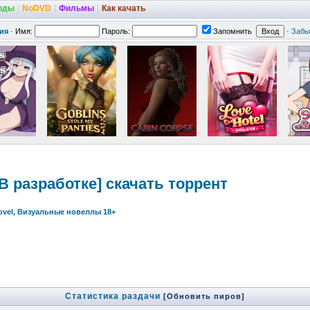
оды
|
NoDVD
|
Фильмы
|
Как качать
ия
·
Имя:
Пароль:
Запомнить
·
Забы
[В разработке] скачать торрент
Novel, Визуальные новеллы 18+
Статистика раздачи
[Обновить пиров]