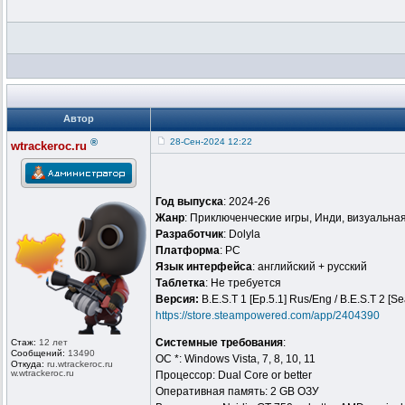
Автор
®
28-Сен-2024 12:22
wtrackeroc.ru
Год выпуска
: 2024-26
Жанр
: Приключенческие игры, Инди, визуальна
Разработчик
: Dolyla
Платформа
: PC
Язык интерфейса
: английский + русский
Таблeтка
: Не требуется
Версия:
B.E.S.T 1 [Ep.5.1] Rus/Eng / B.E.S.T 2 [S
https://store.steampowered.com/app/2404390
Системные требования
:
Стаж:
12 лет
Сообщений:
13490
ОС *: Windows Vista, 7, 8, 10, 11
Откуда:
ru.wtrackero
c.ru
w.wtrackeroc
.ru
Процессор: Dual Core or better
Оперативная память: 2 GB ОЗУ