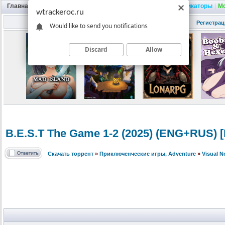
Главная
|
Портал
|
Трекер
|
Поиск
|
FAQ
|
Трейнеры
|
Русификаторы
|
М
wtrackeroc.ru
Регистрац
Would like to send you notifications
Discard
Allow
B.E.S.T The Game 1-2 (2025) (ENG+RUS) 
Скачать торрент
»
Приключенческие игры, Adventure
»
Visual 