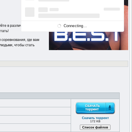
Connecting...
уйте в различных
тать!
 соревнования, где вам
людьми, чтобы стать
Скачать торрент
172 KB