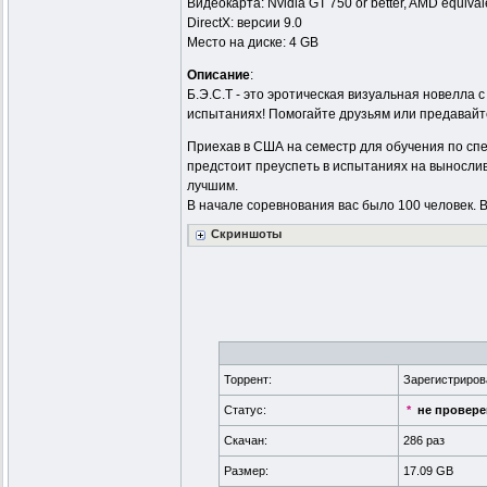
Видеокарта: Nvidia GT 750 or better, AMD equival
DirectX: версии 9.0
Место на диске: 4 GB
Описание
:
Б.Э.С.Т - это эротическая визуальная новелла
испытаниях! Помогайте друзьям или предавайте 
Приехав в США на семестр для обучения по спе
предстоит преуспеть в испытаниях на вынослив
лучшим.
В начале соревнования вас было 100 человек. В
Скриншоты
Торрент:
Зарегистриро
Статус:
*
не провер
Скачан:
286 раз
Размер:
17.09 GB