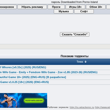
пароль Downloaded from Porno-Island
Похожие торренты
Тема
 Whores [v0.33c] (2025) (RUS/ENG)
 Wife Game - Emily + Femdom Wife Game - Zoe v1.85 (2023-26) (RUS/ENG)
autiful Game 18+ (2025) (ENG+RUS) [В разработке]
Game v1.0.25 [18+] (2026) (ENG+RUS)
Рабочие зеркала:
http://ru.wtrackeroc.ru
http://www.wt