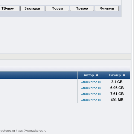
Автор
Размер
2.1 GB
wtrackeroc.ru
6.95 GB
wtrackeroc.ru
7.61 GB
wtrackeroc.ru
491 MB
wtrackeroc.ru
rackeroc.ru
https://w.wtrackeroc.ru