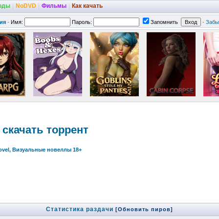
оды
|
NoDVD
|
Фильмы
|
Как качать
ия
·
Имя:
Пароль:
Запомнить
·
Забы
) скачать торрент
Novel, Визуальные новеллы 18+
Статистика раздачи
[Обновить пиров]