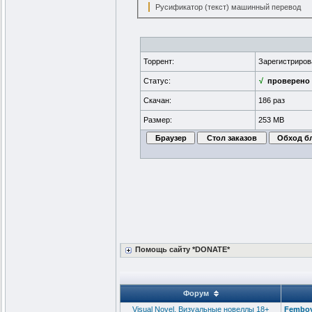
Русификатор (текст) машинный перевод
Торрент:
Зарегистриро
Статус:
√
проверено
Скачан:
186 раз
Размер:
253 MB
Помощь сайту *DONATE*
Форум
Visual Novel, Визуальные новеллы 18+
Femboy 