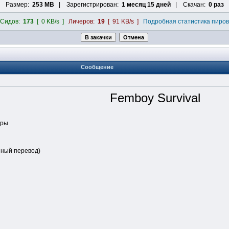
Размер:
253 MB
| Зарегистрирован:
1 месяц 15 дней
| Скачан:
0 раз
Сидов:
173
[ 0 KB/s ]
Личеров:
19
[ 91 KB/s ]
Подробная статистика пиров
Сообщение
Femboy Survival
гры
ный перевод)