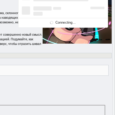
жа, склонного к
ла наводящих на мысль
Connecting...
 возможно, некоторым
ает совершенно новый смысл.
ацией. Подумайте, как
верс, чтобы отразить шквал