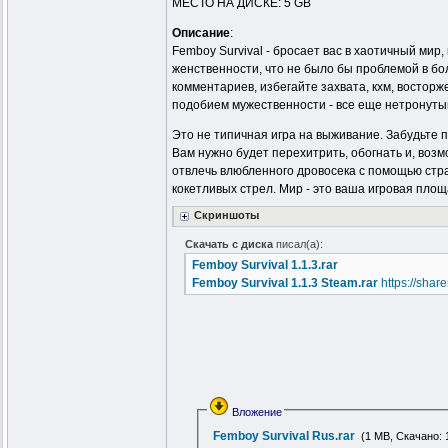
МЕСТО НА ДИСКЕ: 5 GB
Описание
:
Femboy Survival - бросает вас в хаотичный мир,
женственности, что не было бы проблемой в бо
комментариев, избегайте захвата, кхм, востор
подобием мужественности - все еще нетронуты
Это не типичная игра на выживание. Забудьте 
Вам нужно будет перехитрить, обогнать и, воз
отвлечь влюбленного дровосека с помощью стра
кокетливых стрел. Мир - это ваша игровая площ
Скриншоты
Скачать с диска
писал(а):
Femboy Survival 1.1.3.rar
Femboy Survival 1.1.3 Steam.rar
https://sha
Вложение
Femboy Survival Rus.rar
(1 MB, Скачано: 