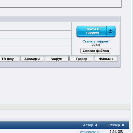
Скачать торрент
20 KB
Автор
Размер
2.94 GB
wtrackeroc.ru