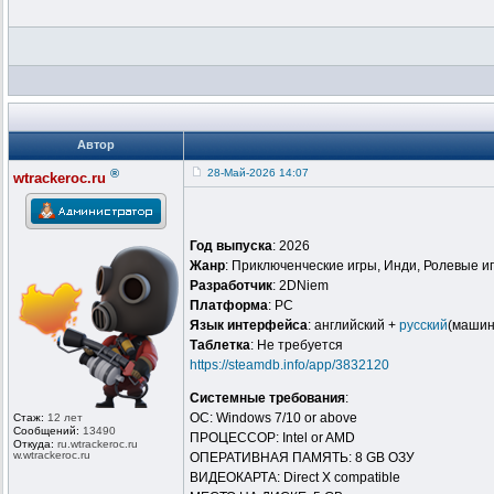
Автор
®
28-Май-2026 14:07
wtrackeroc.ru
Год выпуска
: 2026
Жанр
: Приключенческие игры, Инди, Ролевые и
Разработчик
: 2DNiem
Платформа
: PC
Язык интерфейса
: английский +
русский
(машин
Таблeтка
: Не требуется
https://steamdb.info/app/3832120
Системные требования
:
ОС: Windows 7/10 or above
Стаж:
12 лет
Сообщений:
13490
ПРОЦЕССОР: Intel or AMD
Откуда:
ru.wtrackero
c.ru
w.wtrackeroc
.ru
ОПЕРАТИВНАЯ ПАМЯТЬ: 8 GB ОЗУ
ВИДЕОКАРТА: Direct X compatible