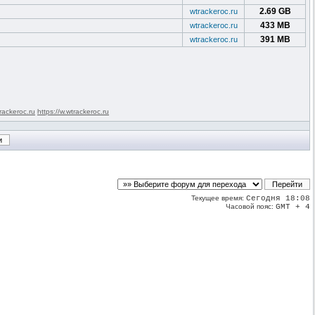
2.69 GB
wtrackeroc.ru
433 MB
wtrackeroc.ru
391 MB
wtrackeroc.ru
rackeroc.ru
https://w.wtrackeroc.ru
Текущее время:
Сегодня 18:08
Часовой пояс:
GMT + 4