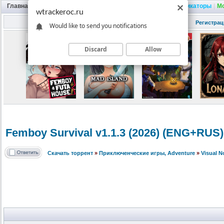
Главная
|
Портал
|
Трекер
|
Поиск
|
FAQ
|
Трейнеры
|
Русификаторы
|
М
wtrackeroc.ru
Регистрац
Would like to send you notifications
Discard
Allow
Femboy Survival v1.1.3 (2026) (ENG+RUS
Скачать торрент
»
Приключенческие игры, Adventure
»
Visual 