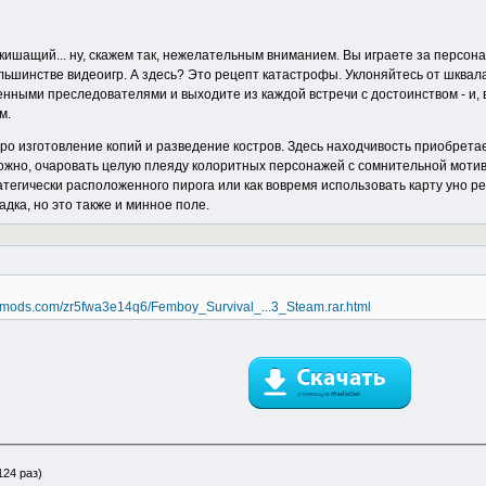
 кишащий... ну, скажем так, нежелательным вниманием. Вы играете за персона
льшинстве видеоигр. А здесь? Это рецепт катастрофы. Уклоняйтесь от шква
женными преследователями и выходите из каждой встречи с достоинством - и,
м.
про изготовление копий и разведение костров. Здесь находчивость приобрет
можно, очаровать целую плеяду колоритных персонажей с сомнительной мотив
тегически расположенного пирога или как вовремя использовать карту уно ре
адка, но это также и минное поле.
remods.com/zr5fwa3e14q6/Femboy_Survival_...3_Steam.rar.html
124 раз)