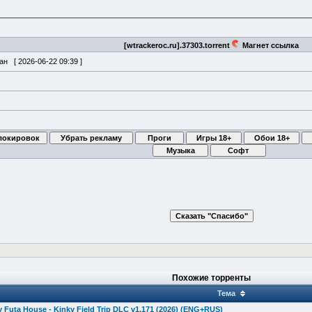
[wtrackeroc.ru].37303.torrent
Магнет ссылка
ван [
2026-06-22 09:39
]
Похожие торренты
Тема
Futa House - Kinky Field Trip DLC v1.171 (2026) (ENG+RUS)