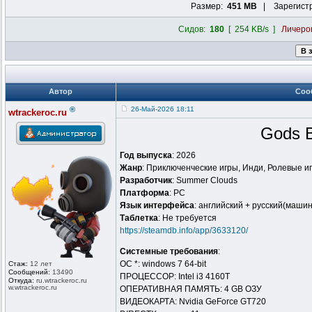
Размер:
451 MB
| Зарегист
Сидов:
180
[ 254 KB/s ]
Личеро
Автор
Соо
®
26-Май-2026 18:11
wtrackeroc.ru
Gods B
Год выпуска
: 2026
Жанр
: Приключенческие игры, Инди, Ролевые и
Разработчик
: Summer Clouds
Платформа
: PC
Язык интерфейса
: английский + русский(маши
Таблeтка
: Не требуется
https://steamdb.info/app/3633120/
Системные требования
:
ОС *: windows 7 64-bit
Стаж:
12 лет
Сообщений:
13490
ПРОЦЕССОР: Intel i3 4160T
Откуда:
ru.wtrackero
c.ru
w.wtrackeroc
.ru
ОПЕРАТИВНАЯ ПАМЯТЬ: 4 GB ОЗУ
ВИДЕОКАРТА: Nvidia GeForce GT720