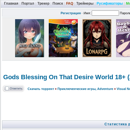
Главная
|
Портал
|
Трекер
|
Поиск
|
FAQ
|
Трейнеры
|
Русификаторы
|
М
Регистрация
·
Имя:
Парол
Gods Blessing On That Desire World 18+
Скачать торрент
»
Приключенческие игры, Adventure
»
Visual 
Статистика 