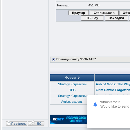
Размер:
451 MB
Помощь сайту *DONATE*
Форум
Strategy, Стратегии
Ash of Gods: The Way [
RPG
Grim Dawn: Forgotten 
Strategy, Стратегии
Tyrant's Blessing [v 1.
Action, экшены
Praey for the Gods (2
wtrackeroc.ru
Would like to send 
_________________
Рабоч