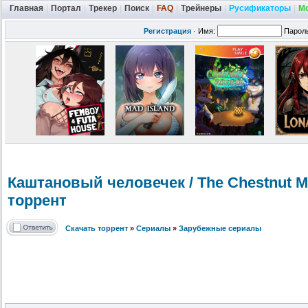
Главная
|
Портал
|
Трекер
|
Поиск
|
FAQ
|
Трейнеры
|
Русификаторы
|
М
Регистрация
·
Имя:
Парол
Каштановый человечек / The Chestnut Ma
торрент
Скачать торрент
»
Сериалы
»
Зарубежные сериалы