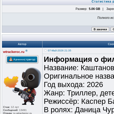
Статистика 
Размер:
5.06 GB
| Зарег
Полного ис
Автор
Соо
®
07-Май-2026 21:35
wtrackeroc.ru
Информация о фи
Название: Каштанов
Оригинальное назва
Год выхода: 2026
Жанр: Триллер, дет
Режиссёр: Каспер Б
Стаж:
12 лет
В ролях: Даница Чу
Сообщений:
13491
Откуда:
ru.wtrackero
c.ru