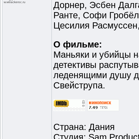
Дорнер, Эсбен Далг
w.wtrackeroc
.ru
Ранте, Софи Гробёл
Цесилия Расмуссен,
О фильме:
Маньяки и убийцы н
детективы распутыв
леденящими душу д
Свейструпа.
Страна: Дания
Студия: Sam Product