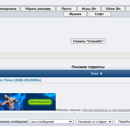
Похожие торренты
Тема
es Thrive (2026) (RUS/ENG)
Рабочие зеркала:
http://ru.wtrackeroc.ru
http://www.wt
казать сообщения: