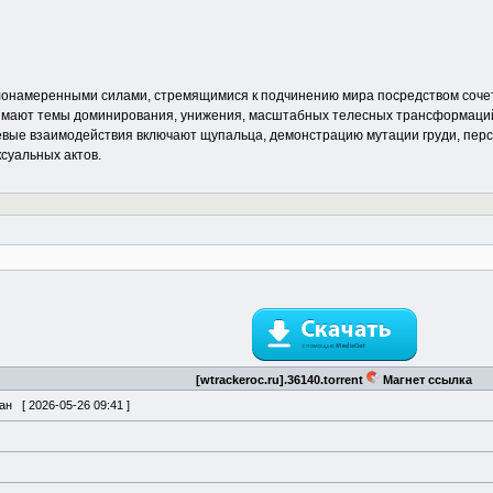
д злонамеренными силами, стремящимися к подчинению мира посредством соче
нимают темы доминирования, унижения, масштабных телесных трансформаци
евые взаимодействия включают щупальца, демонстрацию мутации груди, пер
суальных актов.
[wtrackeroc.ru].36140.torrent
Магнет ссылка
ван [
2026-05-26 09:41
]