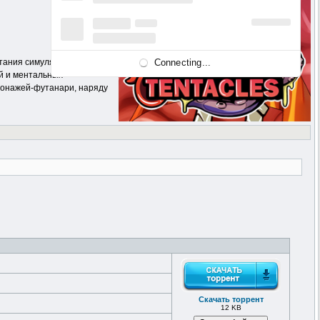
Connecting...
тания симуляции и
й и ментальных
сонажей-футанари, наряду
Скачать торрент
12 KB