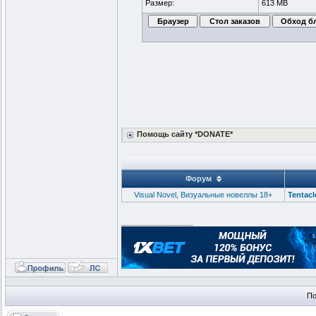
Размер:
613 MB
Помощь сайту *DONATE*
Форум
Visual Novel, Визуальные новеллы 18+
Tentacl
_________________
По