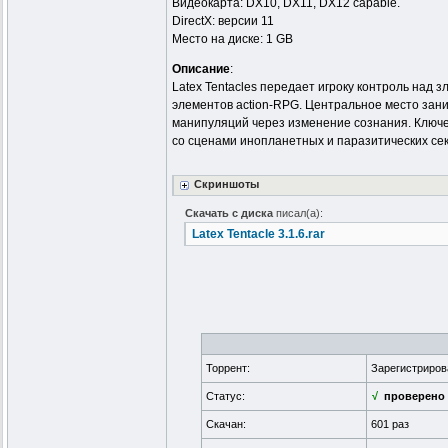
Видеокарта: DX10, DX11, DX12 capable.
DirectX: версии 11
Место на диске: 1 GB
Описание
:
Latex Tentacles передает игроку контроль на
элементов action-RPG. Центральное место за
манипуляций через изменение сознания. Ключ
со сценами инопланетных и паразитических сек
Скриншоты
Скачать с диска
писал(а):
Latex Tentacle 3.1.6.rar
Торрент:
Зарегистриро
Статус:
√
проверено
Скачан:
601 раз