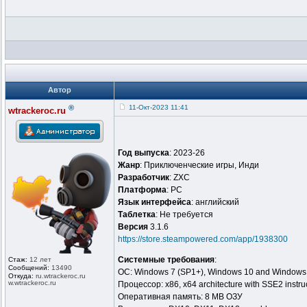
Автор
®
11-Окт-2023 11:41
wtrackeroc.ru
Год выпуска
: 2023-26
Жанр
: Приключенческие игры, Инди
Разработчик
: ZXC
Платформа
: PC
Язык интерфейса
: английский
Таблeтка
: Не требуется
Версия
3.1.6
https://store.steampowered.com/app/1938300
Системные требования
:
Стаж:
12 лет
Сообщений:
13490
ОС: Windows 7 (SP1+), Windows 10 and Windows
Откуда:
ru.wtrackero
c.ru
w.wtrackeroc
.ru
Процессор: x86, x64 architecture with SSE2 instruc
Оперативная память: 8 MB ОЗУ