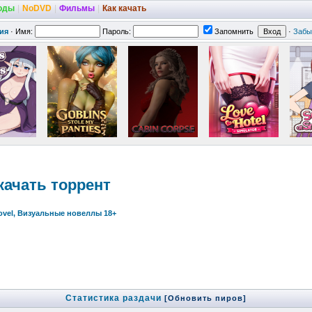
оды
|
NoDVD
|
Фильмы
|
Как качать
ия
·
Имя:
Пароль:
Запомнить
·
Забы
скачать торрент
Novel, Визуальные новеллы 18+
Статистика раздачи
[Обновить пиров]