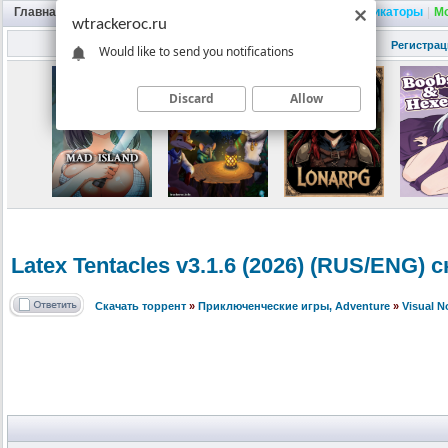
Главная
|
Портал
|
Трекер
|
Поиск
|
FAQ
|
Трейнеры
|
Русификаторы
|
М
wtrackeroc.ru
Регистрац
Would like to send you notifications
Discard
Allow
Latex Tentacles v3.1.6 (2026) (RUS/ENG) 
Скачать торрент
»
Приключенческие игры, Adventure
»
Visual 