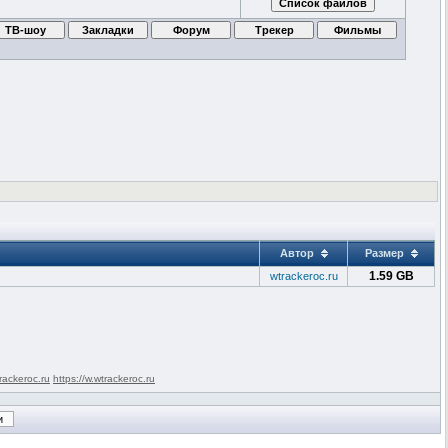
Автор
Размер
1.59 GB
wtrackeroc.ru
rackeroc.ru
https://w.wtrackeroc.ru