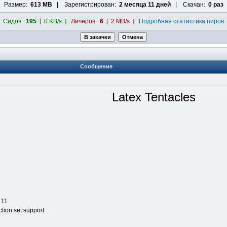
Размер:
613 MB
| Зарегистрирован:
2 месяца 11 дней
| Скачан:
0 раз
Сидов:
195
[ 0 KB/s ]
Личеров:
6
[ 2 MB/s ]
Подробная статистика пиров
Сообщение
Latex Tentacles
 11
tion set support.