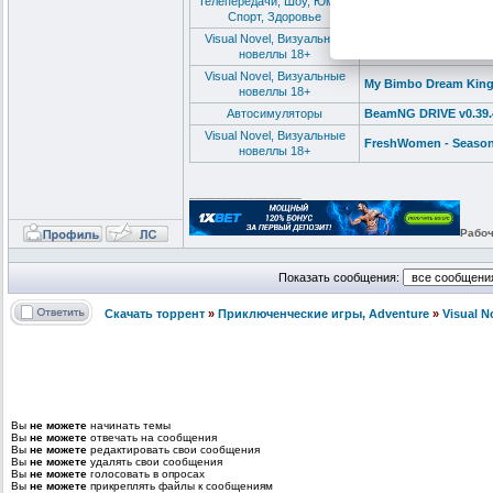
Телепередачи, Шоу, Юмор,
Выживалити. Наследни
Спорт, Здоровье
Visual Novel, Визуальные
Obsessed Lucy 18+ (
новеллы 18+
Visual Novel, Визуальные
My Bimbo Dream Kingp
новеллы 18+
Автосимуляторы
BeamNG DRIVE v0.39.4
Visual Novel, Визуальные
FreshWomen - Season
новеллы 18+
_________________
Рабоч
Показать сообщения:
Скачать торрент
»
Приключенческие игры, Adventure
»
Visual 
Вы
не можете
начинать темы
Вы
не можете
отвечать на сообщения
Вы
не можете
редактировать свои сообщения
Вы
не можете
удалять свои сообщения
Вы
не можете
голосовать в опросах
Вы
не можете
прикреплять файлы к сообщениям