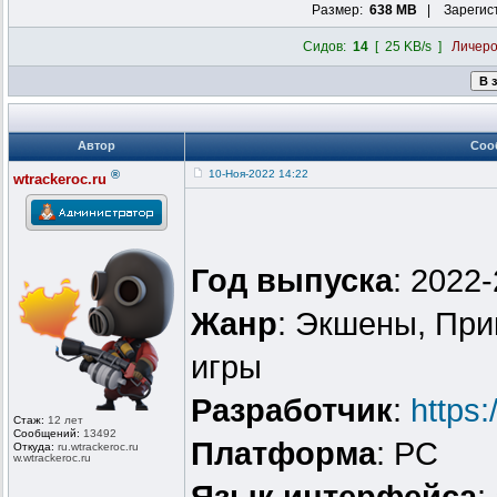
Размер:
638 MB
| Зарегис
Сидов:
14
[ 25 KB/s ]
Личер
Автор
Соо
®
10-Ноя-2022 14:22
wtrackeroc.ru
Год выпуска
: 2022
Жанр
: Экшены, При
игры
Разработчик
:
https
Стаж:
12 лет
Сообщений:
13492
Платформа
: PC
Откуда:
ru.wtrackero
c.ru
w.wtrackeroc
.ru