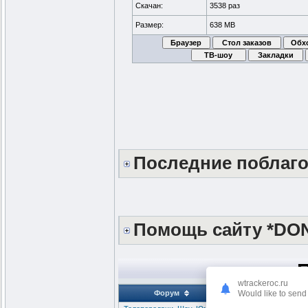
Скачан:
3538 раз
LonaRPG 0.10.7.5.1
Размер:
638 MB
LonaRPG_0.10.7.5.
LonaRPG 0.10.8.05
LonaRPG_0.10.8.12
Последние поблаг
Помощь сайту *DO
wtrackeroc.ru
Would like to send 
Форум