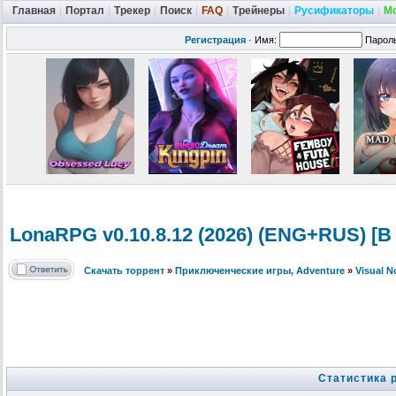
Главная
|
Портал
|
Трекер
|
Поиск
|
FAQ
|
Трейнеры
|
Русификаторы
|
М
Регистрация
·
Имя:
Парол
LonaRPG v0.10.8.12 (2026) (ENG+RUS) [В
Скачать торрент
»
Приключенческие игры, Adventure
»
Visual 
Статистика 