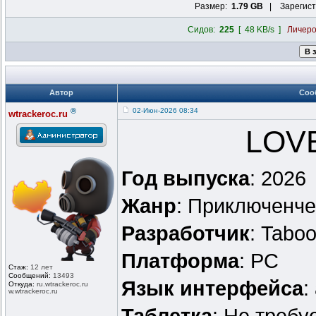
Размер:
1.79 GB
| Зарегист
Сидов:
225
[ 48 KB/s ]
Личер
Автор
Соо
®
02-Июн-2026 08:34
wtrackeroc.ru
LOVE
Год выпуска
: 2026
Жанр
: Приключенче
Разработчик
: Taboo
Платформа
: PC
Стаж:
12 лет
Сообщений:
13493
Язык интерфейса
:
Откуда:
ru.wtrackero
c.ru
w.wtrackeroc
.ru