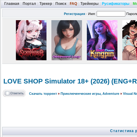
Главная
|
Портал
|
Трекер
|
Поиск
|
FAQ
|
Трейнеры
|
Русификаторы
|
М
Регистрация
·
Имя:
Парол
LOVE SHOP Simulator 18+ (2026) (ENG+R
Скачать торрент
»
Приключенческие игры, Adventure
»
Visual 
Статистика 