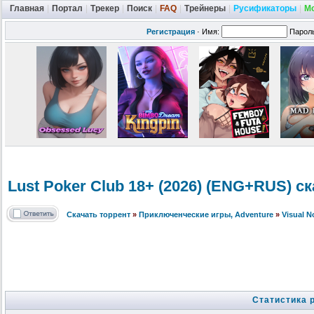
Главная
|
Портал
|
Трекер
|
Поиск
|
FAQ
|
Трейнеры
|
Русификаторы
|
М
Регистрация
·
Имя:
Парол
Lust Poker Club 18+ (2026) (ENG+RUS) с
Скачать торрент
»
Приключенческие игры, Adventure
»
Visual 
Статистика 