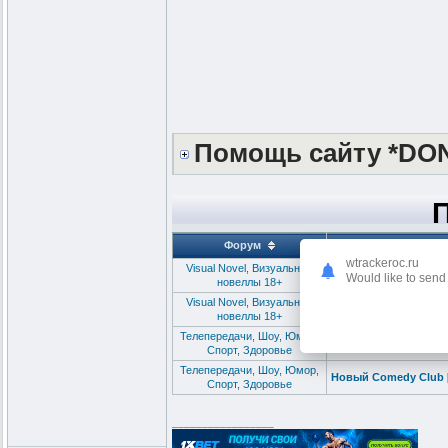
Помощь сайту *DO
Форум
wtrackeroc.ru
Visual Novel, Визуальные
The Lust City 1-2 / 
Would like to send 
новеллы 18+
Visual Novel, Визуальные
Unreal Lust Theory v0
новеллы 18+
Телепередачи, Шоу, Юмор,
Новый Comedy Club [2
Спорт, Здоровье
Телепередачи, Шоу, Юмор,
Новый Comedy Club [2
Спорт, Здоровье
_________________