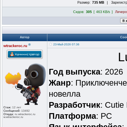
Размер:
735 MB
| Зарегист
Сидов:
305
[ 463 KB/s ]
Личер
Автор
Соо
®
23-Май-2026 07:36
wtrackeroc.ru
L
Год выпуска
: 2026
Жанр
: Приключенче
новелла
Разработчик
: Cutie
Стаж:
12 лет
Сообщений:
13492
Платформа
: PC
Откуда:
ru.wtrackero
c.ru
w.wtrackeroc
.ru