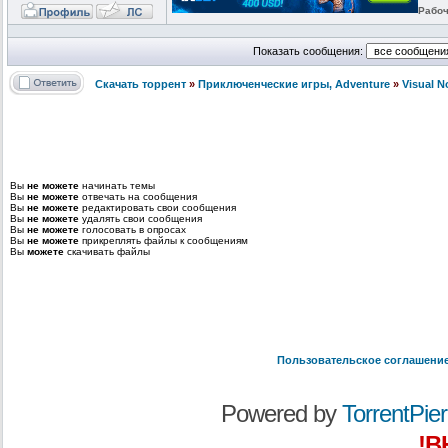
Рабоч
Показать сообщения:
Скачать торрент
»
Приключенческие игры, Adventure
»
Visual 
Вы
не можете
начинать темы
Вы
не можете
отвечать на сообщения
Вы
не можете
редактировать свои сообщения
Вы
не можете
удалять свои сообщения
Вы
не можете
голосовать в опросах
Вы
не можете
прикреплять файлы к сообщениям
Вы
можете
скачивать файлы
Пользовательское соглашени
Powered by
TorrentPier 
!В