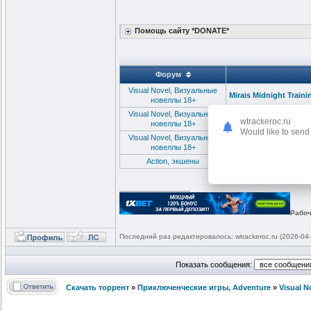
Помощь сайту *DONATE*
Форум
Visual Novel, Визуальные
Mirais Midnight Train
новеллы 18+
Visual Novel, Визуальные
Midnight Paradise / 
wtrackeroc.ru
новеллы 18+
Would like to send 
Visual Novel, Визуальные
Midnight Ride (2020)
новеллы 18+
Action, экшены
Midnight Fight Express
_________________
Рабоч
Последний раз редактировалось: wtrackeroc.ru (2026-04-
Показать сообщения:
Скачать торрент
»
Приключенческие игры, Adventure
»
Visual 