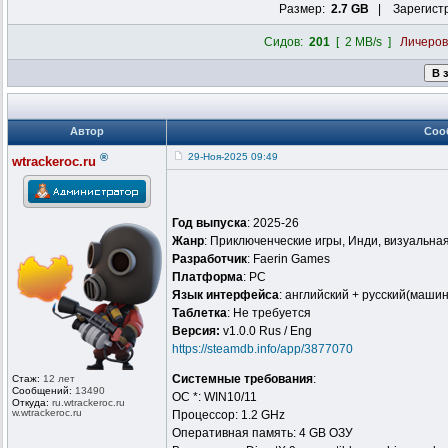
Размер:
2.7 GB
| Зарегист
Сидов:
201
[ 2 MB/s ]
Личеро
Автор
Соо
®
29-Ноя-2025 09:49
wtrackeroc.ru
Год выпуска
: 2025-26
Жанр
: Приключенческие игры, Инди, визуальна
Разработчик
: Faerin Games
Платформа
: PC
Язык интерфейса
: английский + русский(маши
Таблeтка
: Не требуется
Версия:
v1.0.0 Rus / Eng
https://steamdb.info/app/3877070
Системные требования
:
Стаж:
12 лет
Сообщений:
13490
ОС *: WIN10/11
Откуда:
ru.wtrackero
c.ru
w.wtrackeroc
.ru
Процессор: 1.2 GHz
Оперативная память: 4 GB ОЗУ