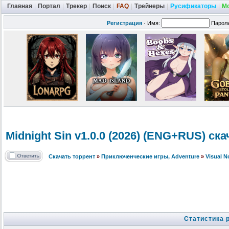
Главная
|
Портал
|
Трекер
|
Поиск
|
FAQ
|
Трейнеры
|
Русификаторы
|
М
Регистрация
·
Имя:
Парол
Midnight Sin v1.0.0 (2026) (ENG+RUS) ск
Скачать торрент
»
Приключенческие игры, Adventure
»
Visual 
Статистика 