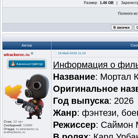
Размер:
1.46 GB
| Зарегист
Полного ис
Автор
Соо
®
18-Май-2026 11:24
wtrackeroc.ru
Информация о фил
Название
: Мортал 
Оригинальное наз
Год выпуска
: 2026
Жанр
: фэнтези, бо
Стаж:
12 лет
Режиссер
: Саймон
Сообщений:
13490
Откуда:
ru.wtrackero
c.ru
w.wtrackeroc
.ru
В ролях
: Карл Урба