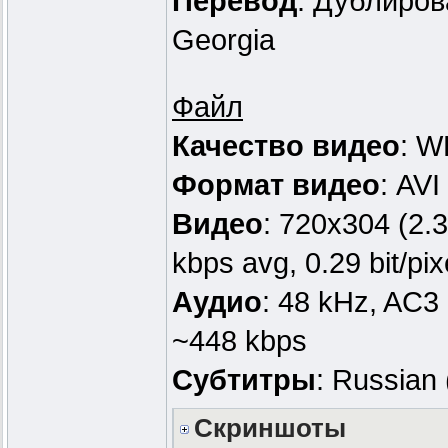
Перевод
: Дублиров
Georgia
Файл
Качество видео
: W
Формат видео
: AVI
Видео
: 720x304 (2.3
kbps avg, 0.29 bit/pix
Аудио
: 48 kHz, AC3 D
~448 kbps
Субтитры
: Russian
Скриншоты