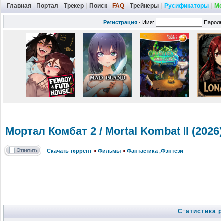
Главная
|
Портал
|
Трекер
|
Поиск
|
FAQ
|
Трейнеры
|
Русификаторы
|
М
Регистрация
·
Имя:
Парол
Мортал Комбат 2 / Mortal Kombat II (202
Скачать торрент
»
Фильмы
»
Фантастика ,Фэнтези
Статистика 