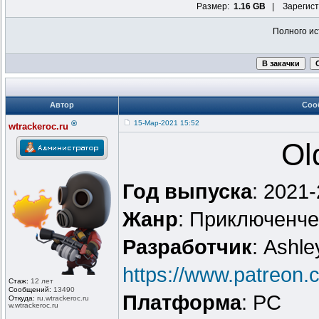
Размер:
1.16 GB
| Зарегист
Полного ис
Автор
Соо
®
15-Мар-2021 15:52
wtrackeroc.ru
Ol
Год выпуска
: 2021
Жанр
: Приключенче
Разработчик
: Ashl
https://www.patreon
Стаж:
12 лет
Сообщений:
13490
Платформа
: PC
Откуда:
ru.wtrackero
c.ru
w.wtrackeroc
.ru