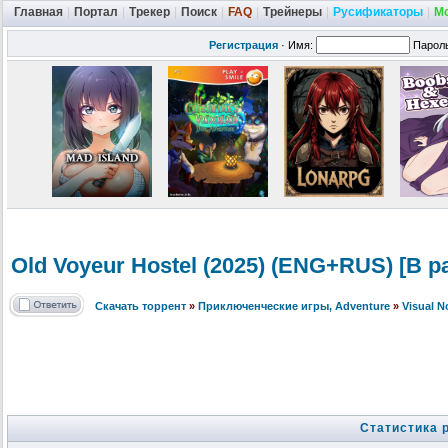
Главная
|
Портал
|
Трекер
|
Поиск
|
FAQ
|
Трейнеры
|
Русификаторы
|
М
Регистрация
·
Имя:
Парол
Old Voyeur Hostel (2025) (ENG+RUS) [В р
Скачать торрент
»
Приключенческие игры, Adventure
»
Visual 
Статистика 