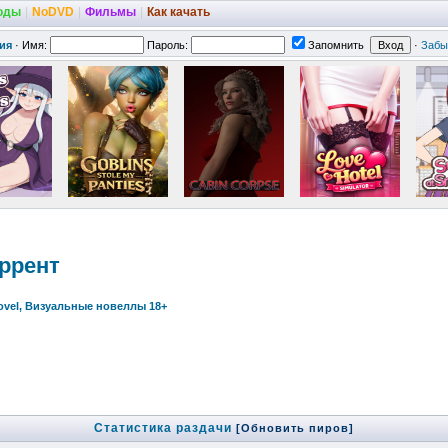
оды
|
NoDVD
|
Фильмы
|
Как качать
ия
·
Имя:
Пароль:
Запомнить
·
Забы
оррент
Novel, Визуальные новеллы 18+
Статистика раздачи
[Обновить пиров]