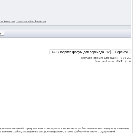
rackeroc.ru
https://w.wtrackeroc.ru
Текущее время:
Сегодня 03:21
Часовой пояс:
GMT + 4
дателем какого-либо представленного материала и не желаете, чтобы ссылка на него находилась в нашем
 не заливать файлы, защищенные авторскими правами, а также файлы нелегального содержания!