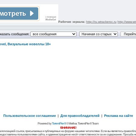
Рабочие зеркала:
http://ru.wtrackeroc.ru
http://www.wt
казать сообщения:
Novel, Визуальные новеллы 18+
Пользовательское соглашение
|
Для правообладателей
|
Реклама на сайте
Powered by
TorrentPier II
© Meithar, TorrentPier II Team
!ВНИМАНИЕ!
алогизацией ссылок, присылаемых и публикуемых на форуме нашими читателями. Если вы являетесь правообла
предоставлены пользователями сайта, и администрация не несёт ответственности за их содержание. Просьба