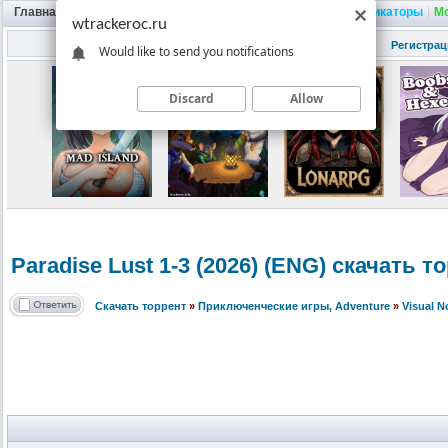
Главная
|
Портал
|
Трекер
|
Поиск
|
FAQ
|
Трейнеры
|
Русификаторы
|
М
wtrackeroc.ru
Регистрац
Would like to send you notifications
Discard
Allow
Paradise Lust 1-3 (2026) (ENG) скачать т
Скачать торрент
»
Приключенческие игры, Adventure
»
Visual 