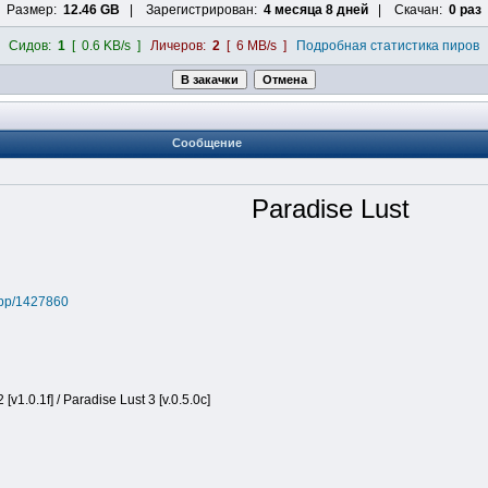
Размер:
12.46 GB
| Зарегистрирован:
4 месяца 8 дней
| Скачан:
0 раз
Сидов:
1
[ 0.6 KB/s ]
Личеров:
2
[ 6 MB/s ]
Подробная статистика пиров
Сообщение
Paradise Lust
app/1427860
 [v1.0.1f] / Paradise Lust 3 [v.0.5.0c]