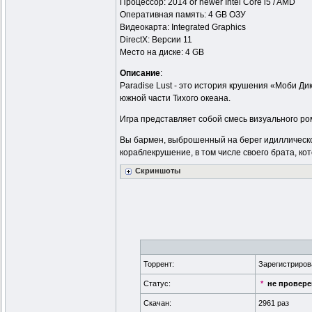
Процессор: 2014 or newer Intel Core i5 / AMD
Оперативная память: 4 GB ОЗУ
Видеокарта: Integrated Graphics
DirectX: Версии 11
Место на диске: 4 GB
Описание
:
Paradise Lust - это история крушения «Моби Ди
южной части Тихого океана.
Игра представляет собой смесь визуального р
Вы бармен, выброшенный на берег идиллическог
кораблекрушение, в том числе своего брата, ко
Скриншоты
Торрент:
Зарегистриро
Статус:
*
не провер
Скачан:
2961 раз