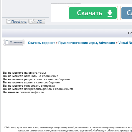
_________________
По
Скачать торрент
»
Приключенческие игры, Adventure
»
Visual 
Вы
не можете
начинать темы
Вы
не можете
отвечать на сообщения
Вы
не можете
редактировать свои сообщения
Вы
не можете
удалять свои сообщения
Вы
не можете
голосовать в опросах
Вы
не можете
прикреплять файлы к сообщениям
Вы
можете
скачивать файлы
Сайт не предоставляет электронные версии произведений, а занимается лишь коллекционированием и кат
каталоге, свяжитесь с нами, и мы незамедлительно удалим её. Файлы для обмена на трекере 