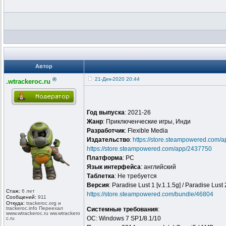
Автор
®
21-Дек-2020 20:44
.wtrackeroc.ru
Год выпуска
: 2021-26
Жанр
: Приключенческие игры, Инди
Разработчик
: Flexible Media
Издательство
:
https://store.steampowered.com/
https://store.steampowered.com/app/2437750
Платформа
: PC
Язык интерфейса
: английский
Таблeтка
: Не требуется
Версия
: Paradise Lust 1 [v.1.1.5g] / Paradise Lust 2
Стаж:
6 лет
https://store.steampowered.com/bundle/46804
Сообщений:
911
Откуда:
trackeroc.or
g и
trackeroc.in
fo Переехал
Системные требования
:
www.wtracker
oc.ru ww.wtrackero
ОС: Windows 7 SP1/8.1/10
c.ru