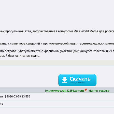
ка»; прогулочная яхта, зафрахтованная конкурсом Miss World Media для роск
омана, симулятора свиданий и приключенческой игры, перемежающуюся множе
о острова Туватува вместе с красивыми участницами конкурса красоты и их 
торый был капитаном судна.
[wtrackeroc.ru].32359.torrent
Магнет ссылка
ван [
2026-03-29 13:55
]
ено