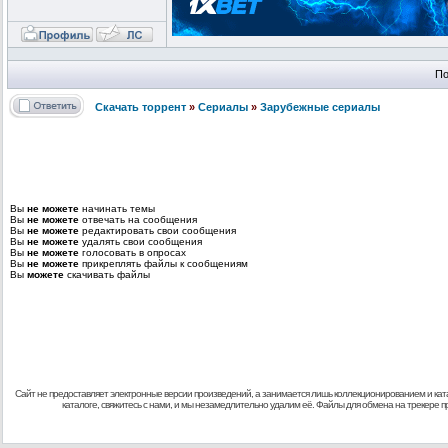
По
Скачать торрент
»
Сериалы
»
Зарубежные сериалы
Вы
не можете
начинать темы
Вы
не можете
отвечать на сообщения
Вы
не можете
редактировать свои сообщения
Вы
не можете
удалять свои сообщения
Вы
не можете
голосовать в опросах
Вы
не можете
прикреплять файлы к сообщениям
Вы
можете
скачивать файлы
Сайт не предоставляет электронные версии произведений, а занимается лишь коллекционированием и кат
каталоге, свяжитесь с нами, и мы незамедлительно удалим её. Файлы для обмена на трекере 