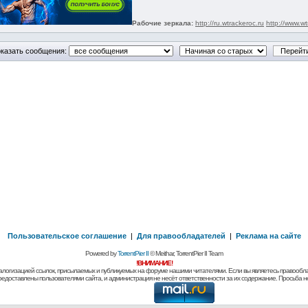
Рабочие зеркала:
http://ru.wtrackeroc.ru
http://www.wt
казать сообщения:
Пользовательское соглашение
|
Для правообладателей
|
Реклама на сайте
Powered by
TorrentPier II
© Meithar, TorrentPier II Team
!ВНИМАНИЕ!
алогизацией ссылок, присылаемых и публикуемых на форуме нашими читателями. Если вы являетесь правообла
предоставлены пользователями сайта, и администрация не несёт ответственности за их содержание. Просьба