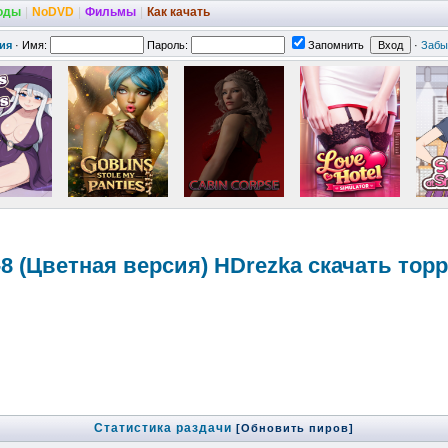
оды
|
NoDVD
|
Фильмы
|
Как качать
ия
·
Имя:
Пароль:
Запомнить
·
Забы
-8 (Цветная версия) HDrezka скачать тор
Статистика раздачи
[Обновить пиров]