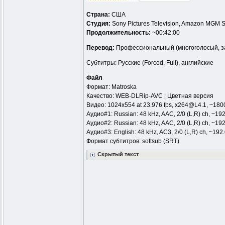
Страна:
США
Студия:
Sony Pictures Television, Amazon MGM St
Продолжительность:
~00:42:00
Перевод:
Профессиональный (многоголосый, за
Субтитры: Русские (Forced, Full), английские
Файл
Формат: Matroska
Качество: WEB-DLRip-AVC | Цветная версия
Видео: 1024x554 at 23.976 fps,
x264@L4.1
, ~180
Аудио#1: Russian: 48 kHz, AAC, 2/0 (L,R) ch, ~192
Аудио#2: Russian: 48 kHz, AAC, 2/0 (L,R) ch, ~192
Аудио#3: English: 48 kHz, AC3, 2/0 (L,R) ch, ~192
Формат субтитров: softsub (SRT)
Скрытый текст