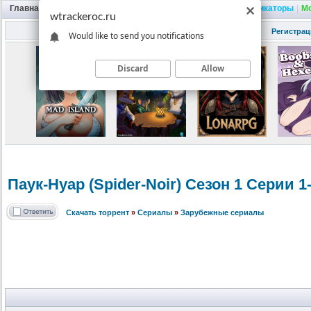
Главная
|
Портал
|
Трекер
|
Поиск
|
FAQ
|
Трейнеры
|
Русификаторы
|
М
wtrackeroc.ru
Регистрац
Would like to send you notifications
Discard
Allow
Паук-Нуар (Spider-Noir
) Сезон 1 Серии 1
Скачать торрент
»
Сериалы
»
Зарубежные сериалы