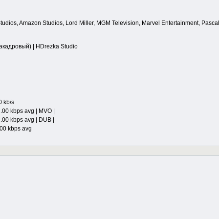
udios, Amazon Studios, Lord Miller, MGM Television, Marvel Entertainment, Pascal
кадровый) | HDrezka Studio
0 kb/s
.00 kbps avg | MVO |
.00 kbps avg | DUB |
.00 kbps avg