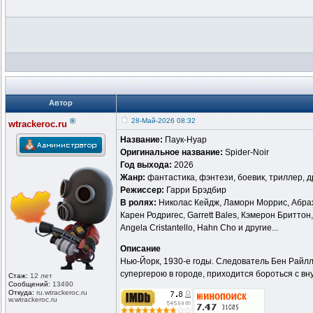
Автор
®
28-Май-2026 08:32
wtrackeroc.ru
Название:
Паук-Нуар
Оригинальное название:
Spider-Noir
Год выхода:
2026
Жанр:
фантастика, фэнтези, боевик, триллер, 
Режиссер:
Гарри Брэдбир
В ролях:
Николас Кейдж, Ламорн Моррис, Абрах
Карен Родригес, Garrett Bales, Кэмерон Бриттон,
Angela Cristantello, Hahn Cho и другие...
Описание
Нью-Йорк, 1930-е годы. Следователь Бен Райлл
супергерою в городе, приходится бороться с в
Стаж:
12 лет
Сообщений:
13490
Откуда:
ru.wtrackero
c.ru
w.wtrackeroc
.ru