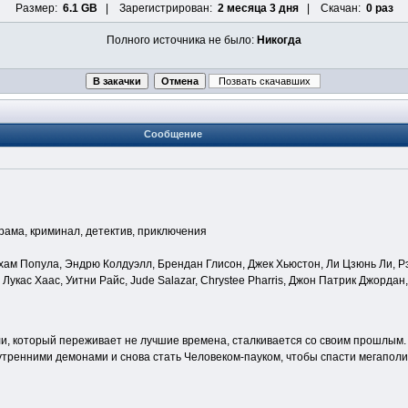
Размер:
6.1 GB
| Зарегистрирован:
2 месяца 3 дня
| Скачан:
0 раз
Полного источника не было:
Никогда
Сообщение
драма, криминал, детектив, приключения
ам Попула, Эндрю Колдуэлл, Брендан Глисон, Джек Хьюстон, Ли Цзюнь Ли, Р
 Лукас Хаас, Уитни Райс, Jude Salazar, Chrystee Pharris, Джон Патрик Джордан,
и, который переживает не лучшие времена, сталкивается со своим прошлым.
нутренними демонами и снова стать Человеком-пауком, чтобы спасти мегаполис