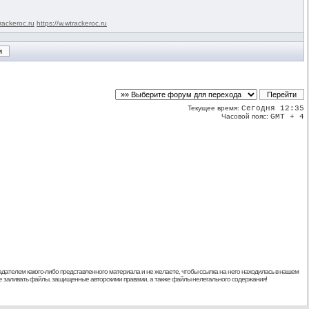
rackeroc.ru
https://w.wtrackeroc.ru
Текущее время:
Сегодня 12:35
Часовой пояс:
GMT + 4
дателем какого-либо представленного материала и не желаете, чтобы ссылка на него находилась в нашем
 не заливать файлы, защищенные авторскими правами, а также файлы нелегального содержания!