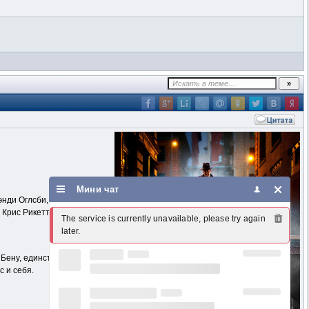
Мини чат
энди Оглсби, Ришар Робишо,
 Крис Рикетт, Трейса Гари,
The service is currently unavailable, please try again 
later.
 Бену, единственному
 и себя.