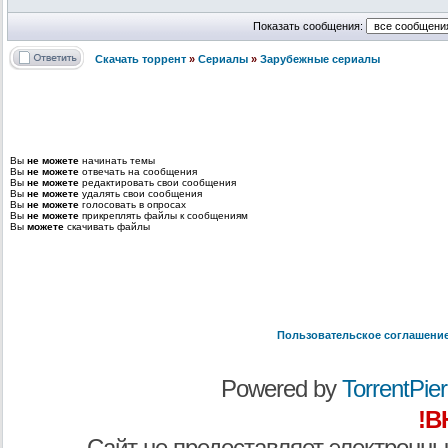
Показать сообщения:
Скачать торрент
»
Сериалы
»
Зарубежные сериалы
Вы
не можете
начинать темы
Вы
не можете
отвечать на сообщения
Вы
не можете
редактировать свои сообщения
Вы
не можете
удалять свои сообщения
Вы
не можете
голосовать в опросах
Вы
не можете
прикреплять файлы к сообщениям
Вы
можете
скачивать файлы
Пользовательское соглашени
Powered by
TorrentPier 
!В
Сайт не предоставляет электронны