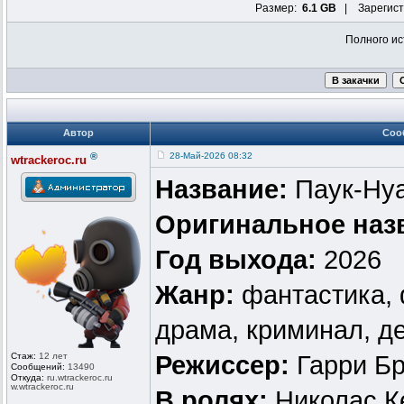
Размер:
6.1 GB
| Зарегист
Полного ис
Автор
Соо
®
28-Май-2026 08:32
wtrackeroc.ru
Название:
Паук-Ну
Оригинальное наз
Год выхода:
2026
Жанр:
фантастика, 
драма, криминал, д
Стаж:
12 лет
Режиссер:
Гарри Б
Сообщений:
13490
Откуда:
ru.wtrackero
c.ru
w.wtrackeroc
.ru
В ролях:
Николас К