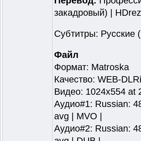
Перевод:
Професси
закадровый) | HDrez
Субтитры: Русские (F
Файл
Формат: Matroska
Качество: WEB-DLRi
Видео: 1024x554 at 
Аудио#1: Russian: 48
avg | MVO |
Аудио#2: Russian: 48
avg | DUB |