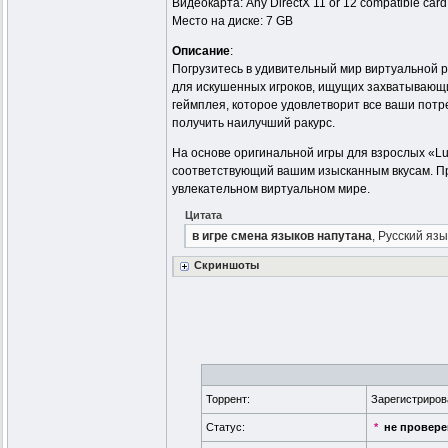
Видеокарта: Any DirectX 11 or 12 compatible card
Место на диске: 7 GB
Описание
:
Погрузитесь в удивительный мир виртуальной р
для искушенных игроков, ищущих захватывающи
геймплея, которое удовлетворит все ваши пот
получить наилучший ракурс.
На основе оригинальной игры для взрослых «Lus
соответствующий вашим изысканным вкусам. При
увлекательном виртуальном мире.
Цитата
в игре смена языков напутана
, Русский яз
Скриншоты
Торрент:
Зарегистриро
Статус:
*
не провер