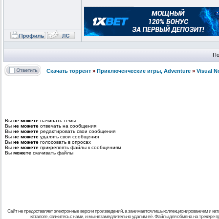
_________________
По
Скачать торрент
»
Приключенческие игры, Adventure
»
Visual 
Вы
не можете
начинать темы
Вы
не можете
отвечать на сообщения
Вы
не можете
редактировать свои сообщения
Вы
не можете
удалять свои сообщения
Вы
не можете
голосовать в опросах
Вы
не можете
прикреплять файлы к сообщениям
Вы
можете
скачивать файлы
Сайт не предоставляет электронные версии произведений, а занимается лишь коллекционированием и кат
каталоге, свяжитесь с нами, и мы незамедлительно удалим её. Файлы для обмена на трекере 