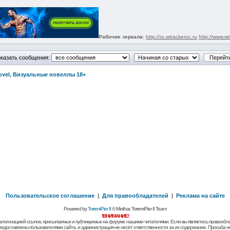
Рабочие зеркала:
http://ru.wtrackeroc.ru
http://www.wt
казать сообщения:
Novel, Визуальные новеллы 18+
Пользовательское соглашение
|
Для правообладателей
|
Реклама на сайте
Powered by
TorrentPier II
© Meithar, TorrentPier II Team
!ВНИМАНИЕ!
алогизацией ссылок, присылаемых и публикуемых на форуме нашими читателями. Если вы являетесь правообла
предоставлены пользователями сайта, и администрация не несёт ответственности за их содержание. Просьба