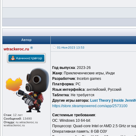
Автор
®
01-Ноя-2023 13:53
wtrackeroc.ru
Год выпуска
: 2023-26
Жанр
: Приключенческие игры, Инди
Разработчик
: Inceton games
Платформа
: PC
Язык интерфейса
: английский, Русский
Таблeтка
: Не требуется
Другие игры автора:
Lust Theory
|
Inside Jennif
https://store.steampowered.com/app/2573100
Системные требования
:
Стаж:
12 лет
Сообщений:
13490
ОС: Windows 10 64-bit
Откуда:
ru.wtrackero
c.ru
w.wtrackeroc
.ru
Процессор: Quad-core Intel or AMD 2.5 GHz or su
Оперативная память: 8 GB ОЗУ