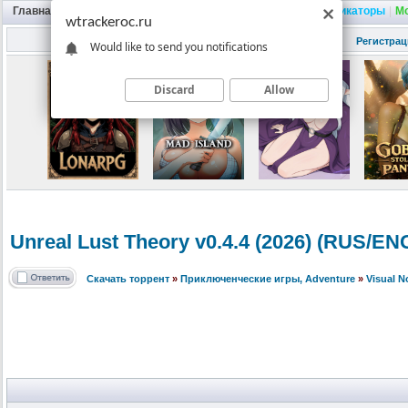
Главная
|
Портал
|
Трекер
|
Поиск
|
FAQ
|
Трейнеры
|
Русификаторы
|
М
wtrackeroc.ru
Регистрац
Would like to send you notifications
Discard
Allow
Unreal Lust Theory v0.4.4 (2026) (RUS/EN
Скачать торрент
»
Приключенческие игры, Adventure
»
Visual 