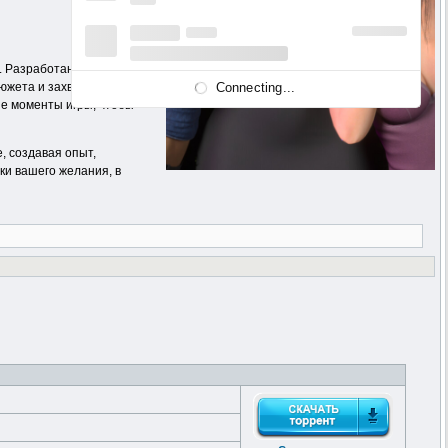
». Разработанная специально
Connecting...
сюжета и захватывающего
ые моменты игры, чтобы
, создавая опыт,
ки вашего желания, в