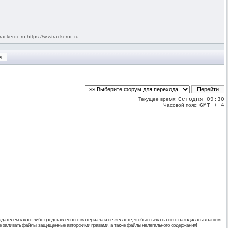
rackeroc.ru
https://w.wtrackeroc.ru
Текущее время:
Сегодня 09:30
Часовой пояс:
GMT + 4
дателем какого-либо представленного материала и не желаете, чтобы ссылка на него находилась в нашем
 не заливать файлы, защищенные авторскими правами, а также файлы нелегального содержания!