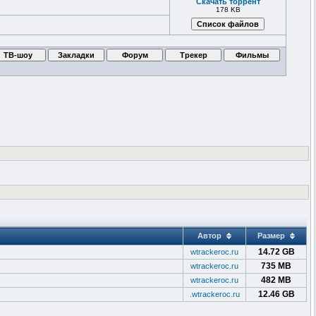
Скачать торрент
178 KB
Автор
Размер
14.72 GB
wtrackeroc.ru
735 MB
wtrackeroc.ru
482 MB
wtrackeroc.ru
12.46 GB
.wtrackeroc.ru