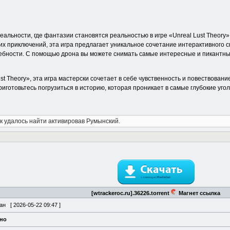
еальности, где фантазии становятся реальностью в игре «Unreal Lust Theory
х приключений, эта игра предлагает уникальное сочетание интерактивного 
ребности. С помощью дрона вы можете снимать самые интересные и пикантн
t Theory», эта игра мастерски сочетает в себе чувственность и повествование
готовьтесь погрузиться в историю, которая проникает в самые глубокие угол
ык удалось найти активировав Румынский.
[wtrackeroc.ru].36226.torrent
Магнет ссылка
ван [
2026-05-22 09:47
]
ено